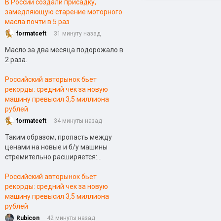
В России создали присадку,
замедляющую старение моторного
масла почти в 5 раз
formatceft
31 минуту назад
Масло за два месяца подорожало в
2 раза.
Российский авторынок бьет
рекорды: средний чек за новую
машину превысил 3,5 миллиона
рублей
formatceft
34 минуты назад
Таким образом, пропасть между
ценами на новые и б/у машины
стремительно расширяется:...
Российский авторынок бьет
рекорды: средний чек за новую
машину превысил 3,5 миллиона
рублей
Rubicon
42 минуты назад