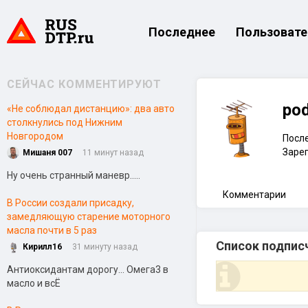
Последнее
Пользовате
СЕЙЧАС КОММЕНТИРУЮТ
po
«Не соблюдал дистанцию»: два авто
столкнулись под Нижним
Новгородом
После
Зарег
Мишаня 007
11 минут назад
Ну очень странный маневр.....
Комментарии
В России создали присадку,
замедляющую старение моторного
масла почти в 5 раз
Список подпис
Кирилл16
31 минуту назад
Антиоксидантам дорогу... Омега3 в
масло и всЁ