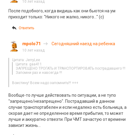
10 лет назад
После подобного, когда видишь как они бьются на ум
приходит только: "Никого не жалко, никого…" (с)
Ответить
mpolo71
Сегодняшний наезд на ребенка
10 лет назад
Цитата: JerryLee
Цитата: gaa411
ЗАПРЕЩЕНО ТРОГАТЬ И ТРАНСПОРТИРОВАТЬ пострадавшего !!!
Запомни раз и навсегда !!!
Воистину! Всем надо запомнить!!! +++
Вообще-то лучше действовать по ситуации, а не тупо
"запрещено/незапрещено". Пострадавший в данном
случае транспортабелен и если недалеко есть больница, а
скорая дает не определенное время прибытия, то может
лучше и аккуратно отвезти. При ЧМТ зачастую от времени
зависит жизнь…