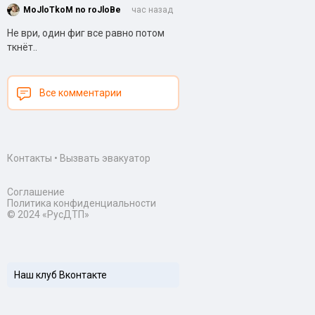
MoJloTkoM no roJloBe
час назад
Не ври, один фиг все равно потом
ткнёт..
Все комментарии
Контакты
•
Вызвать эвакуатор
Соглашение
Политика конфиденциальности
© 2024 «РусДТП»
Наш клуб Вконтакте