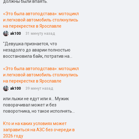
должны были впаять.
«Это была автоподстава»: мотоцикл
и легковой автомобиль столкнулись
на перекрестке в Ярославле
ak100
31 минуту назад
"
Девушка признается, что
незадолго до аварии полностью
восстановила байк, потратив на...
«Это была автоподстава»: мотоцикл
и легковой автомобиль столкнулись
на перекрестке в Ярославле
ak100
39 минут назад
или лыжи не едут или я... Мужик
поворачивал может и без
поворотника, но такое исполнять...
Кто и на каких условиях может
заправиться на АЗС без очереди в
2026 году