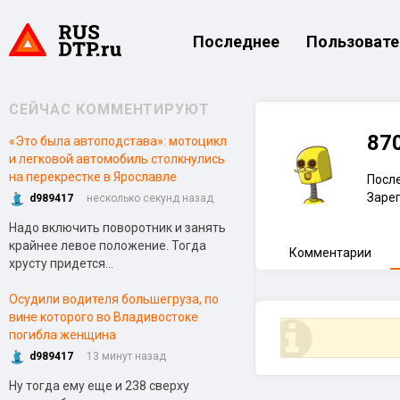
Последнее
Пользовате
СЕЙЧАС КОММЕНТИРУЮТ
87
«Это была автоподстава»: мотоцикл
и легковой автомобиль столкнулись
на перекрестке в Ярославле
После
Зарег
d989417
несколько секунд назад
Надо включить поворотник и занять
крайнее левое положение. Тогда
Комментарии
хрусту придется...
Осудили водителя большегруза, по
вине которого во Владивостоке
погибла женщина
d989417
13 минут назад
Ну тогда ему еще и 238 сверху